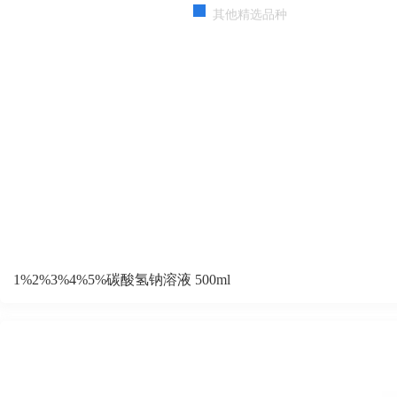
其他精选品种
友情链接:
官方店铺
支持
反馈
关注
数据
1%2%3%4%5%碳酸氢钠溶液 500ml