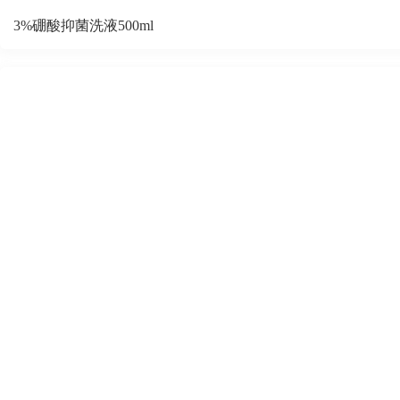
3%硼酸抑菌洗液500ml