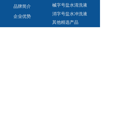
械字号盐水清洗液
品牌简介
消字号盐水冲洗液
企业优势
其他精选产品
产品行业知识 
销售服务
防伪辨别查询方法
产品知识
服务承诺
行业知识
联系我们
在线沟通
在线留言
Copyright © 2022   版权所有：美悦商贸有限公司
友情链接:
官方店铺