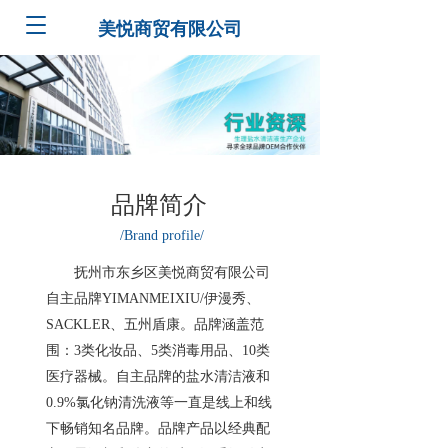
T
美悦商贸有限公司
o
g
g
l
e
n
a
v
品牌简介
i
g
/Brand profile/
a
t
       抚州市东乡区美悦商贸有限公司
i
自主品牌YIMANMEIXIU/伊漫秀、
o
n
SACKLER、五州盾康。品牌涵盖范
围：3类化妆品、5类消毒用品、10类
医疗器械。自主品牌的盐水清洁液和
0.9%氯化钠清洗液等一直是线上和线
下畅销知名品牌。品牌产品以经典配