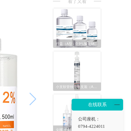
看了又看
拧盖（A型）0.9%氯化钠盐水清洗液（100/250/500ml）
小支软管独立单支装（A型）0.9%氯化钠盐水清洗液15ml
在线联系
公司座机：
0794-4224011
尖嘴冲洗款 硬性角膜接触镜隐形眼镜冲洗液（100/250/500ml）