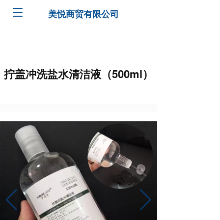
T
美悦商贸有限公司
o
g
g
l
e
拧盖冲洗盐水清洁液（500ml）
n
a
v
i
g
a
t
i
o
n